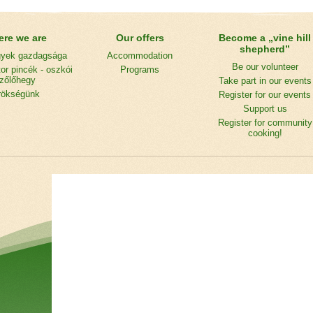
re we are
Our offers
Become a „vine hill
shepherd”
gyek gazdagsága
Accommodation
Be our volunteer
or pincék - oszkói
Programs
zőlőhegy
Take part in our events
rökségünk
Register for our events
Support us
Register for community
cooking!