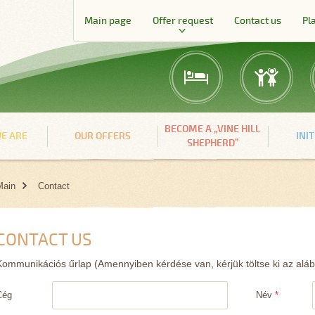
Main page
Offer request
Contact us
Pl
BECOME A „VINE HILL
E ARE
OUR OFFERS
INI
SHEPHERD”
Main
Contact
CONTACT US
Kommunikációs űrlap
(Amennyiben kérdése van, kérjük töltse ki az aláb
Cég
Név
*