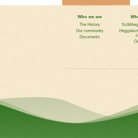
Who we are
Whe
The History
Szőlőhe
Our community
Hegypászt
s
Documents
Ö