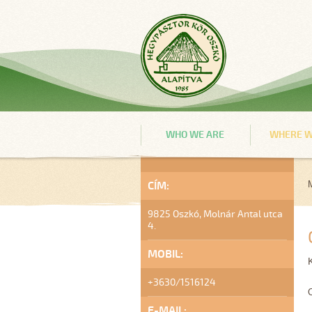
WHO WE ARE
WHERE W
CÍM:
9825 Oszkó, Molnár Antal utca
4.
MOBIL:
+3630/1516124
E-MAIL: