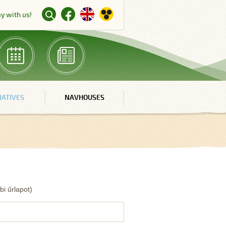
ay with us!
TIATIVES
NAVHOUSES
bi űrlapot)