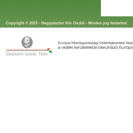
Copyright © 2015 - Hegypásztor Kör Oszkó - Minden jog fentartva!
Cím: 9825 Oszkó, Molnár Antal utca 4. Telefon: +36 94 573 166 Fax