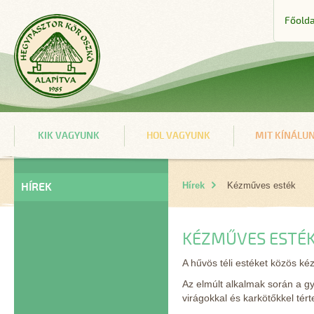
Főolda
KIK VAGYUNK
HOL VAGYUNK
MIT KÍNÁLU
HÍREK
Hírek
Kézműves esték
KÉZMŰVES ESTÉ
A hűvös téli estéket közös k
Az elmúlt alkalmak során a g
virágokkal és karkötőkkel tért