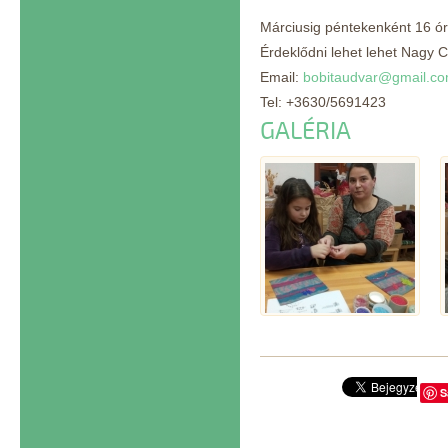
Márciusig péntekenként 16 órá
Érdeklődni lehet lehet Nagy Cs
Email:
bobitaudvar@gmail.c
Tel: +3630/5691423
GALÉRIA
S