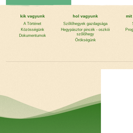
kik vagyunk
hol vagyunk
mit
A Történet
Szőlőhegyek gazdagsága
Közösségünk
Hegypásztor pincék - oszkói
Prog
szőlőhegy
Dokumentumok
Örökségünk