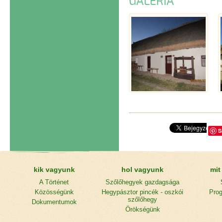
GALÉRIA
S
kik vagyunk
hol vagyunk
mit
A Történet
Szőlőhegyek gazdagsága
Közösségünk
Hegypásztor pincék - oszkói
Prog
szőlőhegy
Dokumentumok
Örökségünk