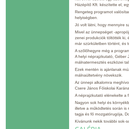
Házépítő Kft. készítette el, e
Rengeteg programot valósítan
helyiségben.
Jó volt látni, hogy mennyire 
Mivel az ünnepséget -apropójá
zenei produkciók töltötték ki
már szürkületben történt, és
A szőlőhegyre még a program e
A helyi néprajzkutató, Géber 
málnatermesztés eszközei tal
Ezek mentén is ajánlanak múze
málnaültetvény növekszik.
Az ünnepi alkalomra meghívot
Csere János Főiskolai Karána
A néprajzkutató elénekelte a f
Nagyon sok helyi és környékbe
illetve a működtetés során i
tagja és fő mozgatórugója, Do
Kívánunk nekik további sok-sok