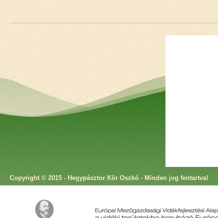
Copyright © 2015 - Hegypásztor Kör Oszkó - Minden jog fentartva!
Cím: 9825 Oszkó, Molnár Antal utca 4. Telefon: +36 94 573 166 Fax