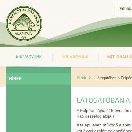
Főolda
KIK VAGYUNK
HOL VAGYUNK
MIT KÍNÁLU
HÍREK
Hírek
Látogatóban a Felpéci
LÁTOGATÓBAN A 
A Felpéci Tájház 15 éves és 
Kati összefoglalója )
A településen működő alapítvá
két évvel ezelőtt egy szőlőhe