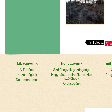
S
kik vagyunk
hol vagyunk
mit
A Történet
Szőlőhegyek gazdagsága
Közösségünk
Hegypásztor pincék - oszkói
Prog
szőlőhegy
Dokumentumok
Örökségünk