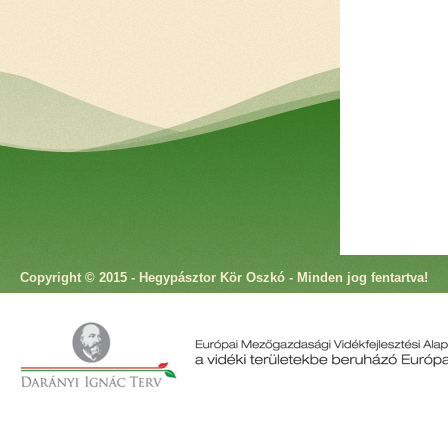
Copyright © 2015 - Hegypásztor Kör Oszkó - Minden jog fentartva!
Cím: 9825 Oszkó, Molnár Antal utca 4. Telefon: +36 94 573 166 Fax