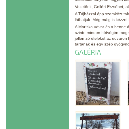
Vezetőnk, Gellért Erzsébet, a
A Tájházzal épp szemközt talá
láthatjuk. Még máig is kézzel
A Mariska udvar és a benne á
szinte minden hétvégén megr
jellemző ételeket az udvaron
tartanak és egy szép gyógynö
GALÉRIA