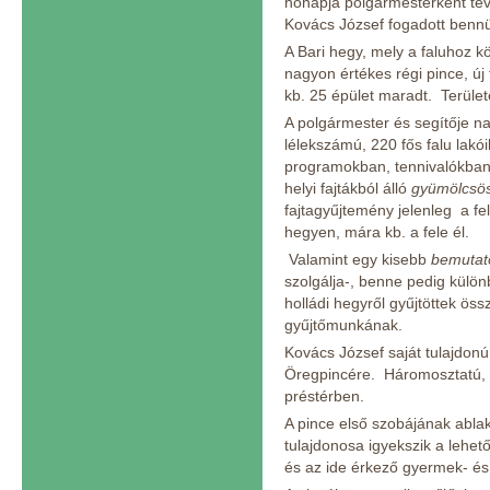
hónapja polgármesterként tev
Kovács József fogadott bennün
A Bari hegy, mely a faluhoz k
nagyon értékes régi pince, új
kb. 25 épület maradt. Terület
A polgármester és segítője n
lélekszámú, 220 fős falu lakó
programokban, tennivalókban,
helyi fajtákból álló
gyümölcsöst
fajtagyűjtemény jelenleg a fel
hegyen, mára kb. a fele él.
Valamint egy kisebb
bemutató
szolgálja-, benne pedig külön
holládi hegyről gyűjtöttek ös
gyűjtőmunkának.
Kovács József saját tulajdon
Öregpincére. Háromosztatú, v
préstérben.
A pince első szobájának ablak
tulajdonosa igyekszik a lehe
és az ide érkező gyermek- és