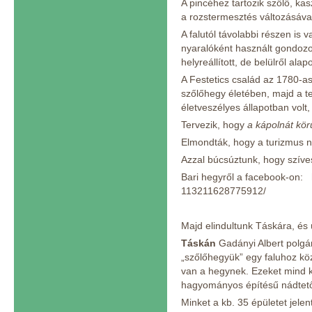
A pincéhez tartozik szőlő, kas
a rozstermesztés változásával
A falutól távolabbi részen is 
nyaralóként használt gondozott
helyreállított, de belülről alap
A Festetics család az 1780-as
szőlőhegy életében, majd a t
életveszélyes állapotban volt,
Tervezik, hogy
a kápolnát körü
Elmondták, hogy a turizmus n
Azzal búcsúztunk, hogy szív
Bari hegyről a facebook-on:
113211628775912/
Majd elindultunk Táskára, és
Táskán
Gadányi Albert polgár
„szőlőhegyük” egy faluhoz köze
van a hegynek. Ezeket mind 
hagyományos építésű nádtetős 
Minket a kb. 35 épületet jele