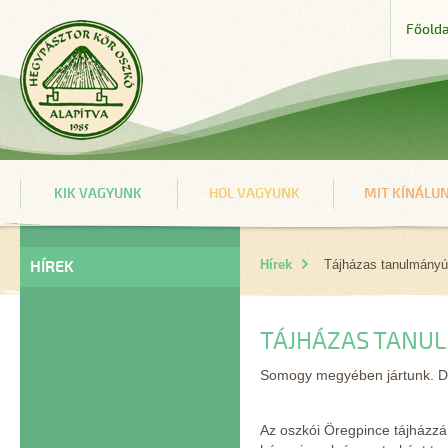
Főolda
KIK VAGYUNK
HOL VAGYUNK
MIT KÍNÁLU
HÍREK
Hírek
Tájházas tanulmányú
TÁJHÁZAS TANU
Somogy megyében jártunk. Dr
Az oszkói Öregpince tájházz