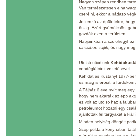
Nagyon szépen rendben tarto
Van természetesen elhanyagol
cserélni, ekkor a nádazó végig
Jellemző az épületekre, hogy l
őszig. Ezért gyümölcsös, gabon
gazdák ezen a területen.
Napjainkban a szőlőhegyhez 
pincéiben zajlik
, és nagy meg
Utolsó uticélunk
Kehidakustán
vendéglátóink vezetésével.
Kehidát és Kustányt 1977-ben 
és máig is erősíti a fürdőkom
A Tájház 6 éve nyílt meg egy 
hogy nem akarták az épp aktu
ez volt az utolsó ház a falub
petróleumot hozatni egy család 
ajánlottak fel tárgyakat a kiáll
Minden helyiség döngölt padló
Szép példa a konyhában talál
mászókéményben hogyan készül