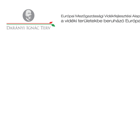
Cím: 9825 Oszkó, Molnár Antal utca 4. Telefon: +36 94 573 166 Fax