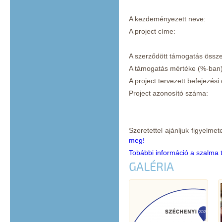
A kezdeményez
A project címe:
INNOVATÍV FOG
A szerződött tá
A támogatás 
A project terveze
Project azonosít
Szeretettel ajánljuk figyelme
meg!
Tobábbi információ a szalma te
GALÉRIA