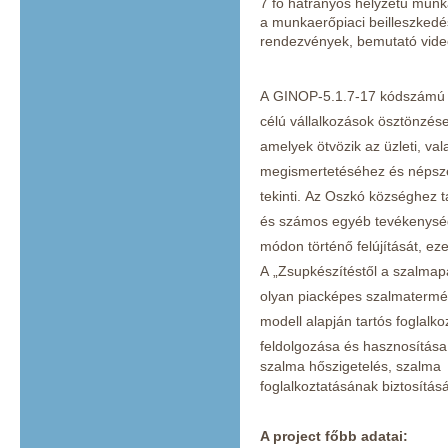
7 fő hátrányos helyzetű munka
a munkaerőpiaci beilleszkedé
rendezvények, bemutató vide
A GINOP-5.1.7-17 kódszámú Tá
célú vállalkozások ösztönzés
amelyek ötvözik az üzleti, va
megismertetéséhez és népsze
tekinti. Az Oszkó községhez
és számos egyéb tevékenysége
módon történő felújítását, ez
A „Zsupkészítéstől a szalmap
olyan piacképes szalmaterméke
modell alapján tartós foglal
feldolgozása és hasznosítása
szalma hőszigetelés, szalma b
foglalkoztatásának biztosítás
A project főbb adatai: