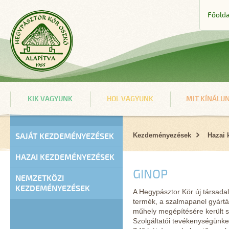
Főolda
KIK VAGYUNK
HOL VAGYUNK
MIT KÍNÁLU
SAJÁT KEZDEMÉNYEZÉSEK
Kezdeményezések
Hazai
HAZAI KEZDEMÉNYEZÉSEK
GINOP
NEMZETKÖZI
KEZDEMÉNYEZÉSEK
A Hegypásztor Kör új társada
termék, a szalmapanel gyártá
műhely megépítésére került so
Szolgáltatói tevékenységünke