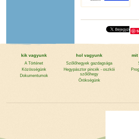
S
kik vagyunk
hol vagyunk
mit
A Történet
Szőlőhegyek gazdagsága
Közösségünk
Hegypásztor pincék - oszkói
Prog
szőlőhegy
Dokumentumok
Örökségünk