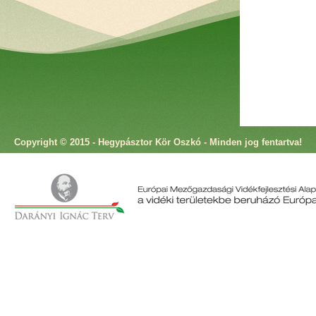
Copyright © 2015 - Hegypásztor Kör Oszkó - Minden jog fentartva!
Cím: 9825 Oszkó, Molnár Antal utca 4. Telefon: +36 94 573 166 Fax