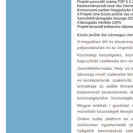
Projekt azonosító száma:
TOP-5.3.
Kedvezményezett neve:
Vas Várme
Konzorciumi partner:
Hegypásztor 
A Projekt címe:
Közös jövőnk Vas 
Szerződött támogatás összege:35
A támogatás mértéke:
100%
Projekt tervezett befejezési dátuma
Közös jövőnk Vas vármegye című
A megyében élő és elszármaz
pályaválasztás és az öngond
Közösségi beszélgetés, köz
kapcsolódó cselekvési terv é
Szemléletformálás: Hely- és 
lakosság minél szélesebb kö
és kerékpártúrák, szakkörö
tematikája az alábbi témate
helyismereti túraismeretek, 
közösségépítési-, közösségfej
Megyei értékek / gondolat, 
művelődő közösségek létrejöt
Online tudás platform és vi
elsősorban egyetemisták (ép
hallgatók bevonásával val