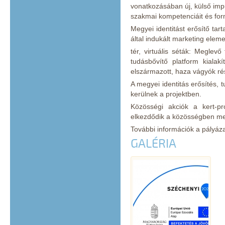
vonatkozásában új, külső impu
szakmai kompetenciáit és form
Megyei identitást erősítő tar
által indukált marketing elem
tér, virtuális séták: Meglev
tudásbővítő platform kialak
elszármazott, haza vágyók ré
A megyei identitás erősítés, 
kerülnek a projektben.
Közösségi akciók a kert-pr
elkezdődik a közösségben meg
További információk a pályáza
GALÉRIA