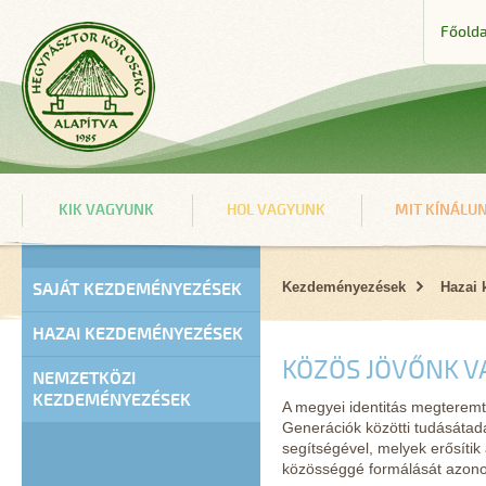
Főolda
KIK VAGYUNK
HOL VAGYUNK
MIT KÍNÁLU
SAJÁT KEZDEMÉNYEZÉSEK
Kezdeményezések
Hazai
HAZAI KEZDEMÉNYEZÉSEK
KÖZÖS JÖVŐNK V
NEMZETKÖZI
KEZDEMÉNYEZÉSEK
A megyei identitás megteremt
Generációk közötti tudásátad
segítségével, melyek erősíti
közösséggé formálását azono