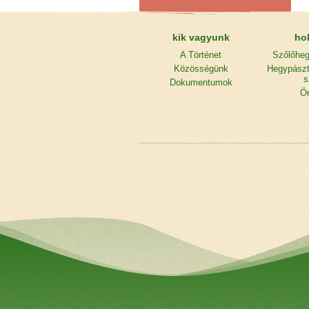
kik vagyunk
ho
A Történet
Szőlőhe
Közösségünk
Hegypászt
s
Dokumentumok
Ö