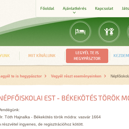
Főoldal
Ajánlatkérés
Kapcsolat
Ját
LEGYÉL TE IS
GYUNK
MIT KÍNÁLUNK
KEZDEM
HEGYPÁSZTOR
Legyél te is hegypásztor
Vegyél részt eseményeinken
Népfőiskola
NÉPFŐISKOLAI EST - BÉKEKÖTÉS TÖRÖK 
Vendégünk:
Dr. Tóth Hajnalka - Békekötés török módra: vasvár 1664
A részvétel ingyenes, de regisztrációhoz kötött.