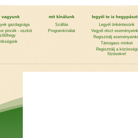
l vagyunk
mit kínálunk
legyél te is hegypászt
gyek gazdagsága
Szállás
Legyél önkéntesünk
or pincék - oszkói
Programkínálat
Vegyél részt eseményein
zőlőhegy
Regisztrálj eseményeink
rökségünk
Támogass minket
Regisztrálj a közösségi
főzésekre!