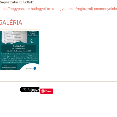
egisztrálni itt tudtok:
https://hegypasztor.hu/legyel-te-is-hegypasztor/regisztralj-esemenyeink
GALÉRIA
Save