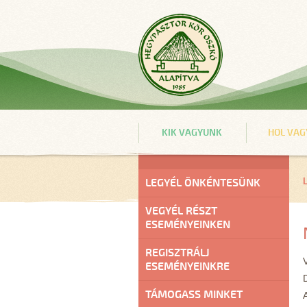
KIK VAGYUNK
HOL VA
LEGYÉL ÖNKÉNTESÜNK
VEGYÉL RÉSZT
ESEMÉNYEINKEN
REGISZTRÁLJ
ESEMÉNYEINKRE
TÁMOGASS MINKET