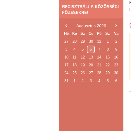
R
REGISZTRÁLJ A KÖZÖSSÉGI
FŐZÉSEKRE!
Augusztus 2026
Hé
Ke
Sz
Cs
Pé
Sz
Va
27
28
29
30
31
1
2
3
4
5
6
7
8
9
10
11
12
13
14
15
16
17
18
19
20
21
22
23
24
25
26
27
28
29
30
31
1
2
3
4
5
6