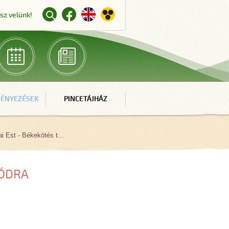
ssz velünk!
ÉNYEZÉSEK
PINCETÁJHÁZ
i Est - Békekötés t...
MÓDRA