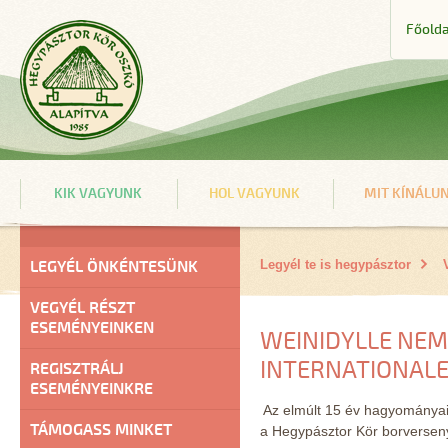
Főolda
KIK VAGYUNK
HOL VAGYUNK
MIT KÍNÁLU
LEGYÉL ÖNKÉNTESÜNK
Legyél te is hegypásztor
VEGYÉL RÉSZT
ESEMÉNYEINKEN
WEINIDYLLE NEM
INTERNATIONAL
REGISZTRÁLJ
ESEMÉNYEINKRE
Az elmúlt 15 év hagyományai
TÁMOGASS MINKET
a Hegypásztor Kör borverseny