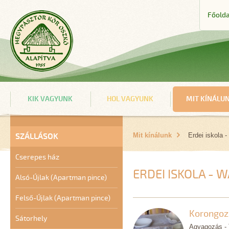
Főolda
KIK VAGYUNK
HOL VAGYUNK
MIT KÍNÁLU
SZÁLLÁSOK
Mit kínálunk
Erdei iskola
Cserepes ház
ERDEI ISKOLA - 
Alsó-Újlak (Apartman pince)
Felső-Újlak (Apartman pince)
Korongozá
Sátorhely
Agyagozás - 