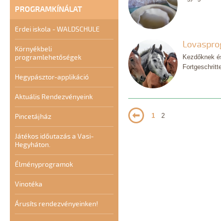
PROGRAMKÍNÁLAT
Erdei iskola - WALDSCHULE
Lovaspro
Környékbeli
programlehetőségek
Kezdőknek és
Fortgeschritt
Hegypásztor-applikáció
Aktuális Rendezvényeink
1
2
Pincetájház
Játékos időutazás a Vasi-
Hegyháton.
Élményprogramok
Vinotéka
Árusíts rendezvényeinken!