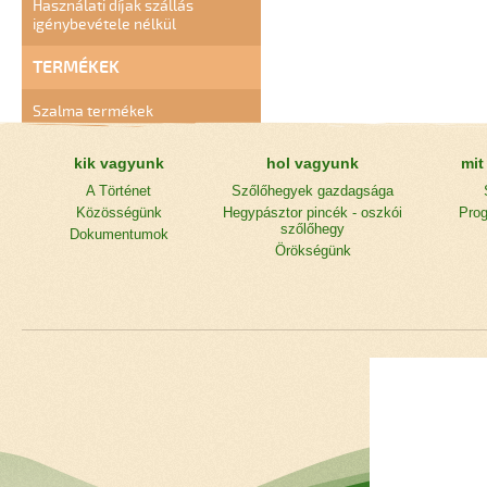
Használati díjak szállás
igénybevétele nélkül
TERMÉKEK
Szalma termékek
kik vagyunk
hol vagyunk
mit
A Történet
Szőlőhegyek gazdagsága
Közösségünk
Hegypásztor pincék - oszkói
Prog
szőlőhegy
Dokumentumok
Örökségünk