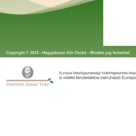
Copyright © 2015 - Hegypásztor Kör Oszkó - Minden jog fentartva!
Cím: 9825 Oszkó, Molnár Antal utca 4. Telefon: +36 94 573 166 Fax