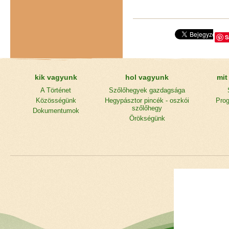
S
kik vagyunk
hol vagyunk
mit
A Történet
Szőlőhegyek gazdagsága
Közösségünk
Hegypásztor pincék - oszkói
Prog
szőlőhegy
Dokumentumok
Örökségünk