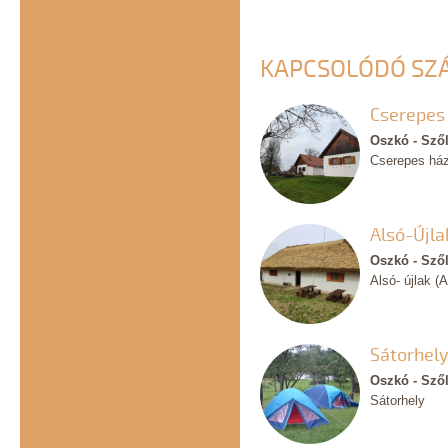
KAPCSOLÓDÓ SZ
Cserepes
Oszkó - Sző
Cserepes há
Alsó-Újla
Oszkó - Sző
Alsó- újlak (
Sátorhel
Oszkó - Sző
Sátorhely