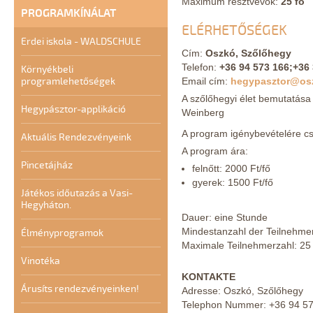
Maximum résztvevők:
25 fő
PROGRAMKÍNÁLAT
ELÉRHETŐSÉGEK
Erdei iskola - WALDSCHULE
Cím:
Oszkó, Szőlőhegy
Telefon:
+36 94 573 166;+36
Környékbeli
programlehetőségek
Email cím:
hegypasztor@os
A szőlőhegyi élet bemutatása
Hegypásztor-applikáció
Weinberg
A program igénybevételére csa
Aktuális Rendezvényeink
A program ára:
Pincetájház
felnőtt: 2000 Ft/fő
gyerek: 1500 Ft/fő
Játékos időutazás a Vasi-
Hegyháton.
Dauer: eine Stunde
Mindestanzahl der Teilnehme
Élményprogramok
Maximale Teilnehmerzahl: 25
Vinotéka
KONTAKTE
Árusíts rendezvényeinken!
Adresse: Oszkó, Szőlőhegy
Telephon Nummer: +36 94 57