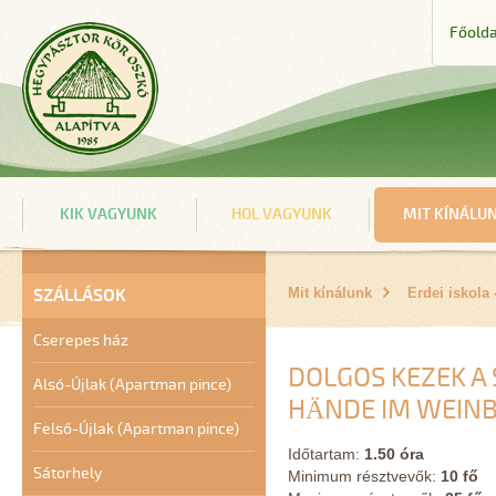
Főolda
KIK VAGYUNK
HOL VAGYUNK
MIT KÍNÁLU
SZÁLLÁSOK
Mit kínálunk
Erdei iskol
Cserepes ház
DOLGOS KEZEK A S
Alsó-Újlak (Apartman pince)
ÄNDE IM WEINBE
Felső-Újlak (Apartman pince)
Időtartam:
1.50 óra
Sátorhely
Minimum résztvevők:
10 fő