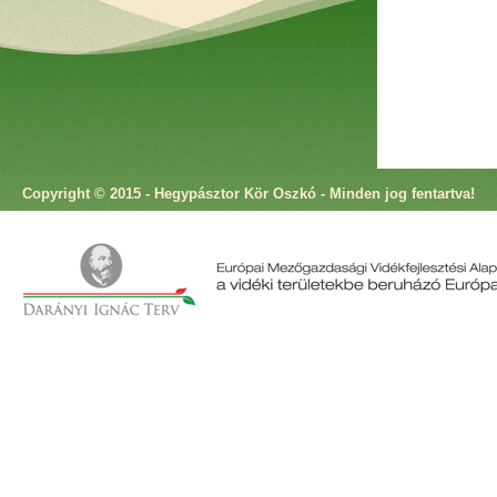
Copyright © 2015 - Hegypásztor Kör Oszkó - Minden jog fentartva!
Cím: 9825 Oszkó, Molnár Antal utca 4. Telefon: +36 94 573 166 Fax