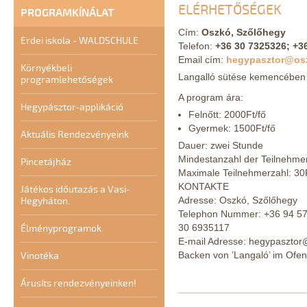
ELÉRHETŐSÉGEK
PROGRAMKÍNÁLAT
Cím:
Oszkó, Szőlőhegy
Erdei iskola - WALDSCHULE
Telefon:
+36 30 7325326; +3
Email cím:
hegypasztor@os
Környékbeli
Langalló sütése kemencében 
programlehetőségek
A program ára:
Hegypásztor-applikáció
Felnőtt: 2000Ft/fő
Gyermek: 1500Ft/fő
Aktuális Rendezvényeink
Dauer: zwei Stunde
Mindestanzahl der Teilnehme
Pincetájház
Maximale Teilnehmerzahl: 3
KONTAKTE
Játékos időutazás a Vasi-
Adresse: Oszkó, Szőlőhegy
Hegyháton.
Telephon Nummer: +36 94 57
30 6935117
Élményprogramok
E-mail Adresse: hegypaszto
Backen von ’Langaló’ im Ofen
Vinotéka
Árusíts rendezvényeinken!