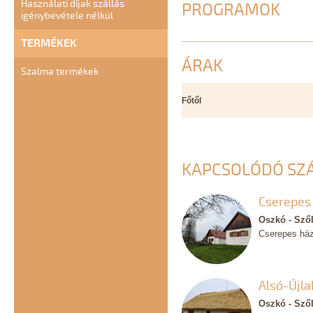
Használati díjak szállás
PROGRAMOK
igénybevétele nélkül
TERMÉKEK
ÁRAK
Szalma termékek
Főtől
KAPCSOLÓDÓ SZ
Cserepes
Oszkó - Sző
Cserepes há
Alsó-Újla
Oszkó - Sző