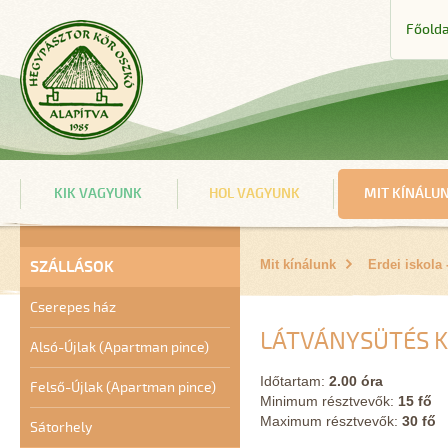
Főolda
KIK VAGYUNK
HOL VAGYUNK
MIT KÍNÁLU
SZÁLLÁSOK
Mit kínálunk
Erdei iskol
Cserepes ház
LÁTVÁNYSÜTÉS K
Alsó-Újlak (Apartman pince)
Időtartam:
2.00 óra
Felső-Újlak (Apartman pince)
Minimum résztvevők:
15 fő
Maximum résztvevők:
30 fő
Sátorhely