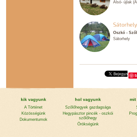
Alsó- újlak (
Sátorhel
Oszkó - Sző
Sátorhely
S
kik vagyunk
hol vagyunk
mit
A Történet
Szőlőhegyek gazdagsága
Közösségünk
Hegypásztor pincék - oszkói
Prog
szőlőhegy
Dokumentumok
Örökségünk