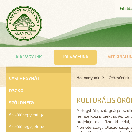
Főolda
KIK VAGYUNK
HOL VAGYUNK
MIT KÍNÁLU
VASI HEGYHÁT
Hol vagyunk
Örökségünk
OSZKÓ
KULTURÁLIS ÖR
SZŐLŐHEGY
A Hegyhát gazdagságát szellem
A szőlőhegy múltja
nemzetközi projekt is. Az Eu
projektje azt tűzte ki célu
A szőlőhegy jelene
Németország, Olaszország, Szl