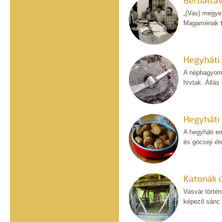
Bérbaltav
„(Vas) megye
Magaménak tu
Hegyháti
A néphagyomá
hívtak. Állás
Hegyháti
A hegyháti em
és göcseji ét
Katonák ú
Vasvár törté
képező sánc m