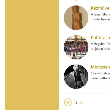
Kézműves
A falusi élet
mindenhez ért
Kultúra,
A Hegyhát tér
erejében test
Mindszent
Csehimindsze
nevét vette 
1
2