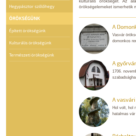
kulturális örökségét. Az a
Hegypásztor szőlőhegy
örökségelemeket ismerhetik 
ÖRÖKSÉGÜNK
A Domonk
Épített örökségünk
Vasvár öröks
domonkos rend
Kulturális örökségünk
Természeti örökségünk
A győrvár
1706. novembe
szabadságharc
A vasvári
Hol volt, hol
hatalmas vár 