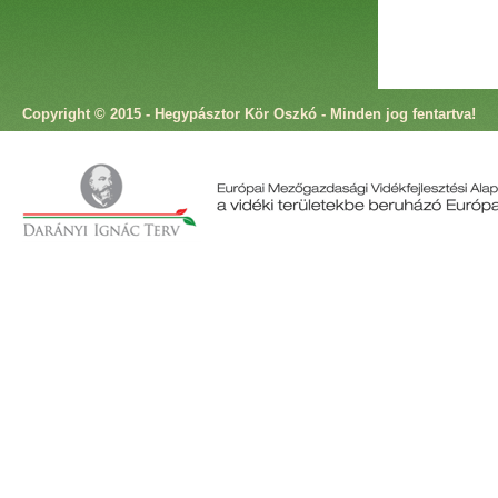
Copyright © 2015 - Hegypásztor Kör Oszkó - Minden jog fentartva!
Cím: 9825 Oszkó, Molnár Antal utca 4. Telefon: +36 94 573 166 Fax